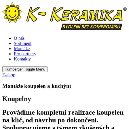
Přejít
k
obsahu
O nás
Sortiment
Montáže
Pro partnery
Kontakty
Humberger Toggle Menu
E-shop
Montáže koupelen a kuchýní
Koupelny
Provádíme kompletní realizace koupelen
na klíč, od návrhu po dokončení.
Spolupracujeme s týmem zkušených a