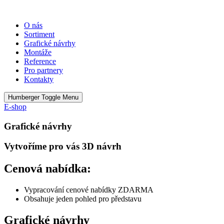
Přejít
k
O nás
obsahu
Sortiment
Grafické návrhy
Montáže
Reference
Pro partnery
Kontakty
Humberger Toggle Menu
E-shop
Grafické návrhy
Vytvoříme pro vás 3D návrh
Cenová nabídka:
Vypracování cenové nabídky ZDARMA
Obsahuje jeden pohled pro představu
Grafické návrhy